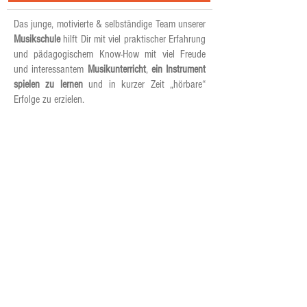
Das junge, motivierte & selbständige Team unserer
Musikschule
hilft Dir mit viel praktischer Erfahrung
und pädagogischem Know-How mit viel Freude
und interessantem
Musikunterricht
,
ein Instrument
spielen zu lernen
und in kurzer Zeit „hörbare“
Erfolge zu erzielen.
MusiKreativ - we make you play!
Jetzt KOSTENLOSE Probestunde für Klavierunterricht
und anderen Musikunterricht vereinbaren
02365 38 41 700
(alle Standorte)
Info aufgrund der großen Nachfrage für das
Instrument "Klavier" : Unseren mobilen
Klavierunterricht, bieten selbstständige Klavierlehrer
aktuell in folgenden Städten an:
Aachen
Kamp-Lintfort