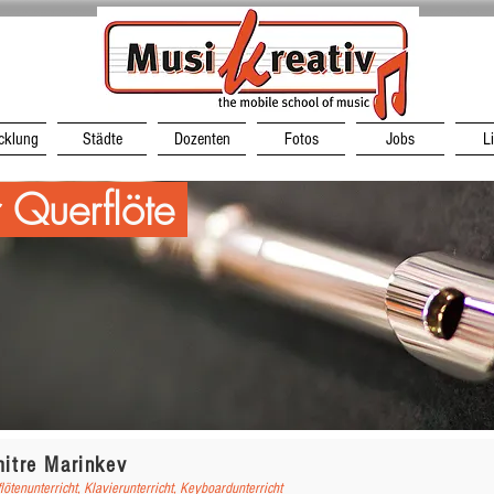
cklung
Städte
Dozenten
Fotos
Jobs
L
r Querflöte
mitre Marinkev
lötenunterricht, Klavierunterricht, Keyboardunterricht