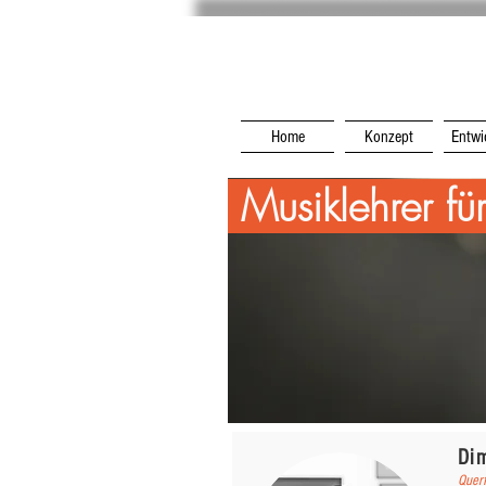
Home
Konzept
Entwi
Musiklehrer fü
Di
Querf