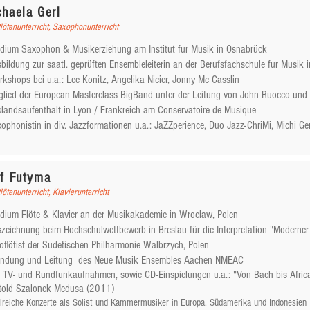
haela Gerl
lötenunterricht, Saxophonunterricht
udium Saxophon & Musikerziehung am Institut fur Musik in Osnabrück
sbildung zur saatl. geprüften Ensembleleiterin an der
Berufsfachschule fur Musik in
rkshops bei u.a.:
Lee Konitz,
Angelika Nicier,
Jonny Mc Casslin
tglied der European Masterclass BigBand
unter der Leitung von John Ruocco und E
slandsaufenthalt in Lyon / Frankreich
am Conservatoire de Musique
xophonistin in div. Jazzformationen u.a.:
JaZZperience,
Duo Jazz-ChriMi,
Michi Ger
af Futyma
lötenunterricht, Klavierunterricht
udium Flöte & Klavier an der Musikakademie in Wroclaw, Polen
zeichnung beim Hochschulwettbewerb in Breslau für die Interpretation "Moderner
oflötist der Sudetischen Philharmonie Walbrzych, Polen
ündung und Leitung des Neue Musik Ensembles Aachen NMEAC
v. TV- und Rundfunkaufnahmen, sowie CD-Einspielungen u.a.: "Von Bach bis Afri
old Szalonek Medusa (2011)
lreiche Konzerte als Solist und Kammermusiker in Europa, Südamerika und Indonesien