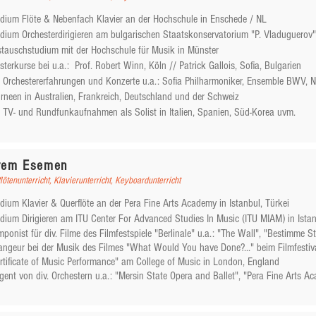
udium Flöte & Nebenfach Klavier an der Hochschule in Enschede / NL
udium Orchesterdirigieren am bulgarischen Staatskonservatorium
"P. Vladuguerov"
stauschstudium mit der Hochschule für Musik in Münster
isterkurse bei u.a.:
Prof. Robert Winn, Köln //
Patrick Gallois, Sofia, Bulgarien
v. Orchestererfahrungen und Konzerte u.a.:
Sofia Philharmoniker,
Ensemble BWV, NI
urneen in Australien, Frankreich,
Deutschland und der Schweiz
v. TV- und Rundfunkaufnahmen als Solist
in Italien, Spanien, Süd-Korea uvm.
rem Esemen
lötenunterricht, Klavierunterricht, Keyboardunterricht
udium Klavier & Querflöte an der Pera Fine Arts Academy in Istanbul, Türkei
udium Dirigieren am ITU Center For Advanced Studies In Music (ITU MIAM) in Istan
mponist für div. Filme des Filmfestspiele "Berlinale" u.a.: "The Wall", "Bestimme St
rangeur bei der Musik des Filmes "What Would You have Done?..." beim Filmfestiva
ertificate of Music Performance" am College of Music in London, England
igent von div. Orchestern u.a.: "
Mersin State Opera and Ballet", "Pera Fine Arts A