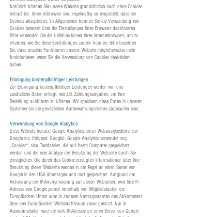
Natürlich können Sie unsere Website grundsätzlich auch ohne Cookies
betrachten. Internet-Browser sind regelmäßig so eingestellt, dass sie
Cookies akzeptieren. Im Allgemeinen können Sie die Verwendung von
Cookies jederzeit über die Einstellungen Ihres Browsers deaktivieren.
Bitte verwenden Sie die Hilfefunktionen Ihres Internetbrowsers, um zu
erfahren, wie Sie diese Einstellungen ändern können. Bitte beachten
Sie, dass einzelne Funktionen unserer Website möglicherweise nicht
funktionieren, wenn Sie die Verwendung von Cookies deaktiviert
haben.
Erbringung kostenpflichtiger Leistungen
Zur Erbringung kostenpflichtiger Leistungen werden von uns
zusätzliche Daten erfragt, wie z.B. Zahlungsangaben, um Ihre
Bestellung ausführen zu können. Wir speichern diese Daten in unseren
Systemen bis die gesetzlichen Aufbewahrungsfristen abgelaufen sind.
Verwendung von Google Analytics
Diese Website benutzt Google Analytics, einen Webanalysedienst der
Google Inc. (folgend: Google). Google Analytics verwendet sog.
„Cookies“, also Textdateien, die auf Ihrem Computer gespeichert
werden und die eine Analyse der Benutzung der Webseite durch Sie
ermöglichen. Die durch das Cookie erzeugten Informationen über Ihre
Benutzung dieser Webseite werden in der Regel an einen Server von
Google in den USA übertragen und dort gespeichert. Aufgrund der
Aktivierung der IP-Anonymisierung auf diesen Webseiten, wird Ihre IP-
Adresse von Google jedoch innerhalb von Mitgliedstaaten der
Europäischen Union oder in anderen Vertragsstaaten des Abkommens
über den Europäischen Wirtschaftsraum zuvor gekürzt. Nur in
Ausnahmefällen wird die volle IP-Adresse an einen Server von Google