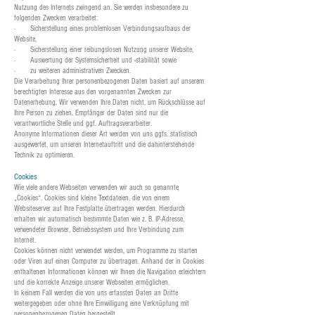
Nutzung des Internets zwingend an. Sie werden insbesondere zu
folgenden Zwecken verarbeitet:
· Sicherstellung eines problemlosen Verbindungsaufbaus der
Website,
· Sicherstellung einer reibungslosen Nutzung unserer Website,
· Auswertung der Systemsicherheit und -stabilität sowie
· zu weiteren administrativen Zwecken.
Die Verarbeitung Ihrer personenbezogenen Daten basiert auf unserem
berechtigten Interesse aus den vorgenannten Zwecken zur
Datenerhebung. Wir verwenden Ihre Daten nicht, um Rückschlüsse auf
Ihre Person zu ziehen. Empfänger der Daten sind nur die
verantwortliche Stelle und ggf. Auftragsverarbeiter.
Anonyme Informationen dieser Art werden von uns ggfs. statistisch
ausgewertet, um unseren Internetauftritt und die dahinterstehende
Technik zu optimieren.
Cookies
Wie viele andere Webseiten verwenden wir auch so genannte
„Cookies“. Cookies sind kleine Textdateien, die von einem
Websiteserver auf Ihre Festplatte übertragen werden. Hierdurch
erhalten wir automatisch bestimmte Daten wie z. B. IP-Adresse,
verwendeter Browser, Betriebssystem und Ihre Verbindung zum
Internet.
Cookies können nicht verwendet werden, um Programme zu starten
oder Viren auf einen Computer zu übertragen. Anhand der in Cookies
enthaltenen Informationen können wir Ihnen die Navigation erleichtern
und die korrekte Anzeige unserer Webseiten ermöglichen.
In keinem Fall werden die von uns erfassten Daten an Dritte
weitergegeben oder ohne Ihre Einwilligung eine Verknüpfung mit
personenbezogenen Daten hergestellt.