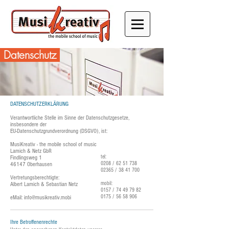
Datenschutz
DATENSCHUTZERKLÄRUNG
Verantwortliche Stelle im Sinne der Datenschutzgesetze,
insbesondere der
EU-Datenschutzgrundverordnung (DSGVO), ist:
MusiKreativ - the mobile school of music
Lamich & Netz GbR
tel:
Findlingsweg 1
0208 /
62 51 738
46147 Oberhausen
02365 /
38 41 700
​
​
Vertretungsberechtigte:
mobil:
Albert Lamich & Sebastian Netz
0157 /
74 49 79 82
0175 /
56 58 906
eMail:
info@musikreativ.mobi
Ihre Betroffenenrechte