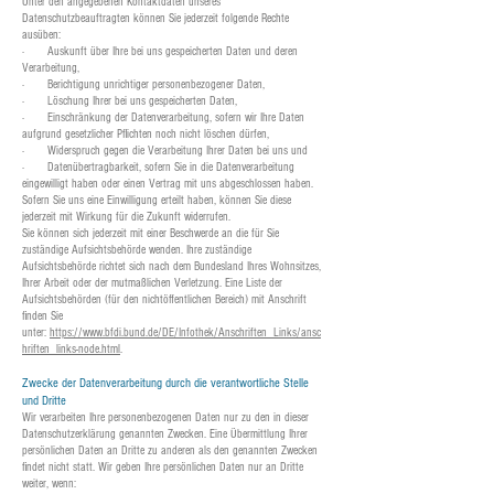
Unter den angegebenen Kontaktdaten unseres
Datenschutzbeauftragten können Sie jederzeit folgende Rechte
ausüben:
· Auskunft über Ihre bei uns gespeicherten Daten und deren
Verarbeitung,
· Berichtigung unrichtiger personenbezogener Daten,
· Löschung Ihrer bei uns gespeicherten Daten,
· Einschränkung der Datenverarbeitung, sofern wir Ihre Daten
aufgrund gesetzlicher Pflichten noch nicht löschen dürfen,
· Widerspruch gegen die Verarbeitung Ihrer Daten bei uns und
· Datenübertragbarkeit, sofern Sie in die Datenverarbeitung
eingewilligt haben oder einen Vertrag mit uns abgeschlossen haben.
Sofern Sie uns eine Einwilligung erteilt haben, können Sie diese
jederzeit mit Wirkung für die Zukunft widerrufen.
Sie können sich jederzeit mit einer Beschwerde an die für Sie
zuständige Aufsichtsbehörde wenden. Ihre zuständige
Aufsichtsbehörde richtet sich nach dem Bundesland Ihres Wohnsitzes,
Ihrer Arbeit oder der mutmaßlichen Verletzung. Eine Liste der
Aufsichtsbehörden (für den nichtöffentlichen Bereich) mit Anschrift
finden Sie
unter:
https://www.bfdi.bund.de/DE/Infothek/Anschriften_Links/ansc
hriften_links-node.html
.
Zwecke der Datenverarbeitung durch die verantwortliche Stelle
und Dritte
Wir verarbeiten Ihre personenbezogenen Daten nur zu den in dieser
Datenschutzerklärung genannten Zwecken. Eine Übermittlung Ihrer
persönlichen Daten an Dritte zu anderen als den genannten Zwecken
findet nicht statt. Wir geben Ihre persönlichen Daten nur an Dritte
weiter, wenn: