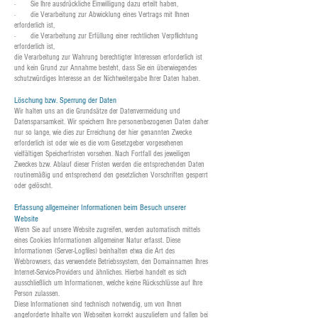
· Sie Ihre ausdrückliche Einwilligung dazu erteilt haben,
· die Verarbeitung zur Abwicklung eines Vertrags mit Ihnen
erforderlich ist,
· die Verarbeitung zur Erfüllung einer rechtlichen Verpflichtung
erforderlich ist,
die Verarbeitung zur Wahrung berechtigter Interessen erforderlich ist
und kein Grund zur Annahme besteht, dass Sie ein überwiegendes
schutzwürdiges Interesse an der Nichtweitergabe Ihrer Daten haben.
Löschung bzw. Sperrung der Daten
Wir halten uns an die Grundsätze der Datenvermeidung und
Datensparsamkeit. Wir speichern Ihre personenbezogenen Daten daher
nur so lange, wie dies zur Erreichung der hier genannten Zwecke
erforderlich ist oder wie es die vom Gesetzgeber vorgesehenen
vielfältigen Speicherfristen vorsehen. Nach Fortfall des jeweiligen
Zweckes bzw. Ablauf dieser Fristen werden die entsprechenden Daten
routinemäßig und entsprechend den gesetzlichen Vorschriften gesperrt
oder gelöscht.
Erfassung allgemeiner Informationen beim Besuch unserer
Website
Wenn Sie auf unsere Website zugreifen, werden automatisch mittels
eines Cookies Informationen allgemeiner Natur erfasst. Diese
Informationen (Server-Logfiles) beinhalten etwa die Art des
Webbrowsers, das verwendete Betriebssystem, den Domainnamen Ihres
Internet-Service-Providers und ähnliches. Hierbei handelt es sich
ausschließlich um Informationen, welche keine Rückschlüsse auf Ihre
Person zulassen.
Diese Informationen sind technisch notwendig, um von Ihnen
angeforderte Inhalte von Webseiten korrekt auszuliefern und fallen bei