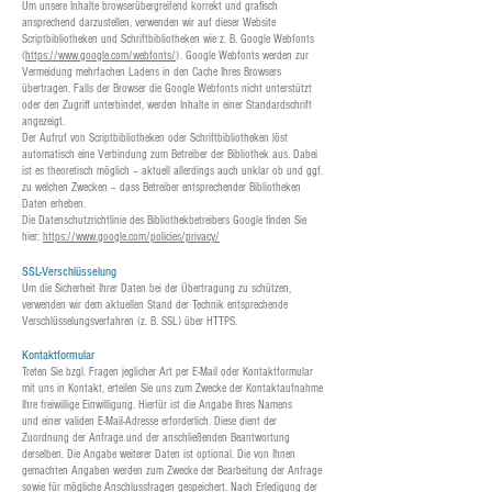
Um unsere Inhalte browserübergreifend korrekt und grafisch
ansprechend darzustellen, verwenden wir auf dieser Website
Scriptbibliotheken und Schriftbibliotheken wie z. B. Google Webfonts
(
https://www.google.com/webfonts/
). Google Webfonts werden zur
Vermeidung mehrfachen Ladens in den Cache Ihres Browsers
übertragen. Falls der Browser die Google Webfonts nicht unterstützt
oder den Zugriff unterbindet, werden Inhalte in einer Standardschrift
angezeigt.
Der Aufruf von Scriptbibliotheken oder Schriftbibliotheken löst
automatisch eine Verbindung zum Betreiber der Bibliothek aus. Dabei
ist es theoretisch möglich – aktuell allerdings auch unklar ob und ggf.
zu welchen Zwecken – dass Betreiber entsprechender Bibliotheken
Daten erheben.
Die Datenschutzrichtlinie des Bibliothekbetreibers Google finden Sie
hier:
https://www.google.com/policies/privacy/
SSL-Verschlüsselung
Um die Sicherheit Ihrer Daten bei der Übertragung zu schützen,
verwenden wir dem aktuellen Stand der Technik entsprechende
Verschlüsselungsverfahren (z. B. SSL) über HTTPS.
Kontaktformular
Treten Sie bzgl. Fragen jeglicher Art per E-Mail oder Kontaktformular
mit uns in Kontakt, erteilen Sie uns zum Zwecke der Kontaktaufnahme
Ihre freiwillige Einwilligung. Hierfür ist die Angabe Ihres Namens
und einer validen E-Mail-Adresse erforderlich. Diese dient der
Zuordnung der Anfrage und der anschließenden Beantwortung
derselben. Die Angabe weiterer Daten ist optional. Die von Ihnen
gemachten Angaben werden zum Zwecke der Bearbeitung der Anfrage
sowie für mögliche Anschlussfragen gespeichert. Nach Erledigung der