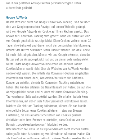
von Ihnen gestellten Anfrage werden personenbezogene Daten
automatisch gelöscht.
Google AdWords
Unsere Webseite nutzt das Google Conversion-Tracking. Sind Sie über
eine von Google geschaltete Anzeige auf unsere Webseite gelangt,
wird von Google Adwords ein Cookie auf Ihrem Rechner gesetzt. Das
Cookie für Conversion-Tracking wird gesetzt, wenn ein Nutzer auf eine
von Google geschaltete Anzeige klickt. Diese Cookies verlieren nach 30
Tagen ihre Gültigkeit und dienen nicht der persönlichen Identifizierung.
Besucht der Nutzer bestimmte Seiten unserer Website und das Cookie
ist noch nicht abgelaufen, können wir und Google erkennen, dass der
Nutzer auf die Anzeige geklickt hat und zu dieser Seite weitergeleitet
wurde. Jeder Google AdWords-Kunde erhält ein anderes Cookie.
Cookies können somit nicht über die Websites von AdWords-Kunden
nachverfolgt werden. Die mithilfe des Conversion-Cookies eingeholten
Informationen dienen dazu, Conversion-Statistiken für AdWords-
Kunden zu erstellen, die sich für Conversion-Tracking entschieden
haben. Die Kunden erfahren die Gesamtanzahl der Nutzer, die auf ihre
Anzeige geklickt haben und zu einer mit einem Conversion-Tracking-
Tag versehenen Seite weitergeleitet wurden. Sie erhalten jedoch keine
Informationen, mit denen sich Nutzer persönlich identifizieren lassen.
Möchten Sie nicht am Tracking teilnehmen, können Sie das hierfür
erforderliche Setzen eines Cookies ablehnen – etwa per Browser-
Einstellung, die das automatische Setzen von Cookies generell
deaktiviert oder Ihren Browser so einstellen, dass Cookies von der
Domain „googleleadservices.com“ blockiert werden.
Bitte beachten Sie, dass Sie die Opt-out-Cookies nicht löschen dürfen,
solange Sie keine Aufzeichnung von Messdaten wünschen. Haben Sie
alle Ihre Cookies im Browser gelöscht, müssen Sie das jeweilige Opt-out