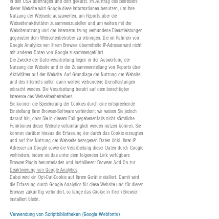
in den USA übertragen und dort gekürzt. Im Auftrag des Betreibers
dieser Website wird Google diese Informationen benutzen, um Ihre
Nutzung der Webseite auszuwerten, um Reports über die
Webseitenaktivitäten zusammenzustellen und um weitere mit der
Websitenutzung und der Internetnutzung verbundene Dienstleistungen
gegenüber dem Webseitenbetreiber zu erbringen. Die im Rahmen von
Google Analytics von Ihrem Browser übermittelte IP-Adresse wird nicht
mit anderen Daten von Google zusammengeführt.
Die Zwecke der Datenverarbeitung liegen in der Auswertung der
Nutzung der Website und in der Zusammenstellung von Reports über
Aktivitäten auf der Website. Auf Grundlage der Nutzung der Website
und des Internets sollen dann weitere verbundene Dienstleistungen
erbracht werden. Die Verarbeitung beruht auf dem berechtigten
Interesse des Webseitenbetreibers.
Sie können die Speicherung der Cookies durch eine entsprechende
Einstellung Ihrer Browser-Software verhindern; wir weisen Sie jedoch
darauf hin, dass Sie in diesem Fall gegebenenfalls nicht sämtliche
Funktionen dieser Website vollumfänglich werden nutzen können. Sie
können darüber hinaus die Erfassung der durch das Cookie erzeugten
und auf Ihre Nutzung der Webseite bezogenen Daten (inkl. Ihrer IP-
Adresse) an Google sowie die Verarbeitung dieser Daten durch Google
verhindern, indem sie das unter dem folgenden Link verfügbare
Browser-Plugin herunterladen und installieren:
Browser Add On zur
Deaktivierung von Google Analytics
.
Dabei wird ein Opt-Out-Cookie auf Ihrem Gerät installiert. Damit wird
die Erfassung durch Google Analytics für diese Website und für diesen
Browser zukünftig verhindert, so lange das Cookie in Ihrem Browser
installiert bleibt.
Verwendung von Scriptbibliotheken (Google Webfonts)