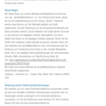
Cookie erneut setzen.
Social Plugins
Wir bieten Ihnen auf unserer Webseite die Möglichkeit der Nutzung
von sog. „Social-Media-Buttons“ an. Zum Schutze Ihrer Daten setzen
wir bei der Implementierung auf die Lösung „Shariff“. Hierdurch
werden diese Buttons auf der Webseite lediglich als Grafik
eingebunden, die eine Verlinkung auf die entsprechende Webseite des
Button-Anbieters enthält. Durch Anklicken der Grafik werden Sie somit
zu den Diensten der jeweiligen Anbieter weitergeleitet. Erst dann
werden Ihre Daten an die jeweiligen Anbieter gesendet. Sofern Sie die
Grafik nicht anklicken, findet keinerlei Austausch zwischen Ihnen und
den Anbietern der Social-Media-Buttons statt. Informationen über die
Erhebung und Verwendung Ihrer Daten in den sozialen Netzwerken
finden Sie in den jeweiligen Nutzungsbedingungen der entsprechenden
Anbieter. Mehr Informationen zur Shariff-Lösung finden Sie
hier:
http://www.heise.de/ct/artikel/Shariff-Social-Media-Buttons-mit-
Datenschutz-2467514.html
Wir haben auf unserer Website die Social-Media-Buttons folgender
Unternehmen eingebunden:
Facebook - Facebook Inc., 1 Hacker Way, Menlo Park, California 94025,
USA
Änderung unserer Datenschutzbestimmungen
Wir behalten uns vor, diese Datenschutzerklärung anzupassen, damit
sie stets den aktuellen rechtlichen Anforderungen entspricht oder um
Änderungen unserer Leistungen in der Datenschutzerklärung
umzusetzen, z.B. bei der Einführung neuer Services. Für Ihren erneuten
Besuch gilt dann die neue Datenschutzerklärung.