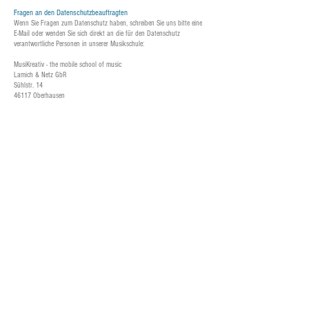
Fragen an den Datenschutzbeauftragten
Wenn Sie Fragen zum Datenschutz haben, schreiben Sie uns bitte eine
E-Mail oder wenden Sie sich direkt an die für den Datenschutz
verantwortliche Personen in unserer Musikschule:
MusiKreativ - the mobile school of music
Lamich & Netz GbR
Sühlstr. 14
46117 Oberhausen
​
Vertretungsberechtigte:
Albert Lamich & Sebastian Netz
tel:
0208 /
62 51 738
02365 /
38 41 700
​
mobil:
0157 /
74 49 79 82
0175 /
56 58 906
eMail:
info@musikreativ.mobi
Die Datenschutzerklärung wurde mit dem
Datenschutzerklärungs-
Generator der activeMind AG erstellt
.