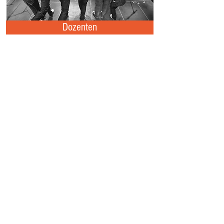
Dozenten
Das junge, motivierte & selbständige Team unserer
Musikschule
hilft Dir mit viel praktischer Erfahrung
und pädagogischem Know-How mit viel Freude
und interessantem
Musikunterricht
,
ein Instrument
spielen zu lernen
und in kurzer Zeit „hörbare“
Erfolge zu erzielen.
MusiKreativ - we make you play!
Jetzt KOSTENLOSE Probestunde für Klavierunterricht
und anderen Musikunterricht vereinbaren
02365 38 41 700
(alle Standorte)
Info aufgrund der großen Nachfrage für das
Instrument "Klavier" : Unseren mobilen