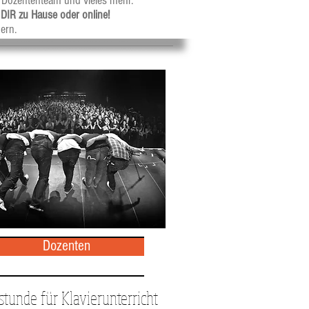
 Dozententeam und vieles mehr.
i DIR zu Hause oder online!
ern.
Dozenten
tunde für Klavierunterricht