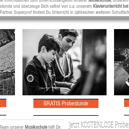
lle Informationen zum Unterrichtsangebot unserer
Musikschule
, unserem
estunde und überzeuge Dich selbst von u.a. unserem
Klavierunterricht be
Partner Superprof findest Du Unterricht in zahlreichen weiteren Schulfäch
GRATIS Probestunde
GRATIS Probestunde
Jetzt KOSTENLOSE Probes
e Team unserer
Musikschule
hilft Dir