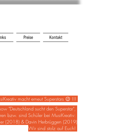
inks
Preise
Kontakt
siKreativ macht erneut Superstars 😉 !!!
ow "Deutschland sucht den Superstar",
en bzw. sind Schüler bei MusiKreativ:
r (2018) & Davin Herbrüggen (2019)
Wir sind stolz auf Euch!