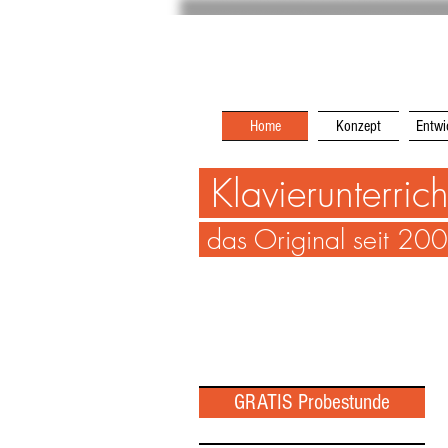
Home
Konzept
Entwi
Klavierunterric
das Original seit 20
GRATIS Probestunde